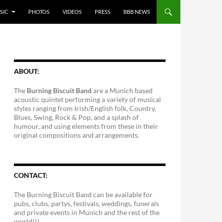
SIC
PHOTOS
VIDEOS
PRESS
BBB NEWS
ABOUT:
The
Burning Biscuit Band
are a Munich based
acoustic quintet performing a variety of musical
styles ranging from Irish/English folk, Country,
Blues, Swing, Rock & Pop, and a splash of
humour, and using elements from these in their
original compositions and arrangements.
CONTACT:
The Burning Biscuit Band can be available for
pubs, clubs, partys, festivals, weddings, funerals
and private events in Munich and the rest of the
world!!!