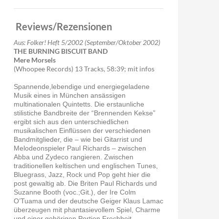
or
decrease
volume.
Reviews/Rezensionen
Aus: Folker! Heft 5/2002 (September/Oktober 2002)
THE BURNING BISCUIT BAND
Mere Morsels
(Whoopee Records) 13 Tracks, 58:39; mit infos
Spannende,lebendige und energiegeladene
Musik eines in München ansässigen
multinationalen Quintetts. Die erstaunliche
stilistiche Bandbreite der “Brennenden Kekse”
ergibt sich aus den unterschiedlichen
musikalischen Einflüssen der verschiedenen
Bandmitglieder, die – wie bei Gitarrist und
Melodeonspieler Paul Richards – zwischen
Abba und Zydeco rangieren. Zwischen
traditionellen keltischen und englischen Tunes,
Bluegrass, Jazz, Rock und Pop geht hier die
post gewaltig ab. Die Briten Paul Richards und
Suzanne Booth (voc.;Git.), der Ire Colm
O’Tuama und der deutsche Geiger Klaus Lamac
überzeugen mit phantasievollem Spiel, Charme
und einer gehörigen Portion Frechheit.