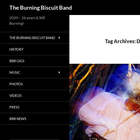
Search
The Burning Biscuit Band
2020 – 26 years & Still
Burning!
THE BURNING BISCUIT BAND
Tag Archives: 
HISTORY
BBB GIGS
MUSIC
PHOTOS
VIDEOS
PRESS
BBB NEWS