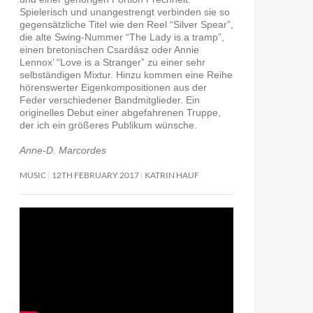
Spielerisch und unangestrengt verbinden sie so
gegensätzliche Titel wie den Reel “Silver Spear”,
die alte Swing-Nummer “The Lady is a tramp”,
einen bretonischen Csardász oder Annie
Lennox’ “Love is a Stranger” zu einer sehr
selbständigen Mixtur. Hinzu kommen eine Reihe
hörenswerter Eigenkompositionen aus der
Feder verschiedener Bandmitglieder. Ein
originelles Debut einer abgefahrenen Truppe,
der ich ein größeres Publikum wünsche.
Anne-D. Marcordes
MUSIC
12TH FEBRUARY 2017
KATRIN HAUF