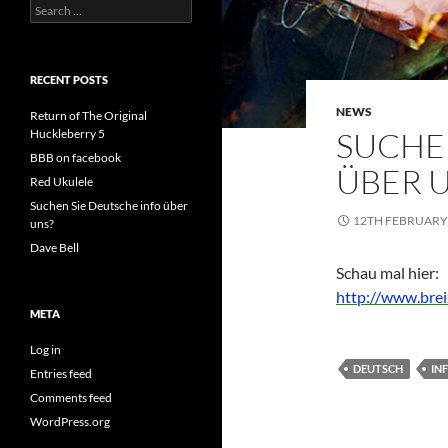
Search
for:
RECENT POSTS
NEWS
Return of The Original
SUCHE
Huckleberry 5
BBB on facebook
ÜBER 
Red Ukulele
Suchen Sie Deutsche info über
12TH FEBRUARY
uns?
Dave Bell
Schau mal hier:
http://www.brei
META
Log in
DEUTSCH
IN
Entries feed
Comments feed
WordPress.org